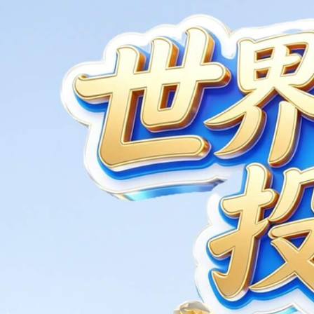
新闻公告
产品介绍
行业新闻
成功案例
团队介绍
联系我们