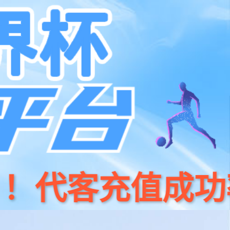
预约电话
15102236608
案例
团队介绍
联系我们
Next