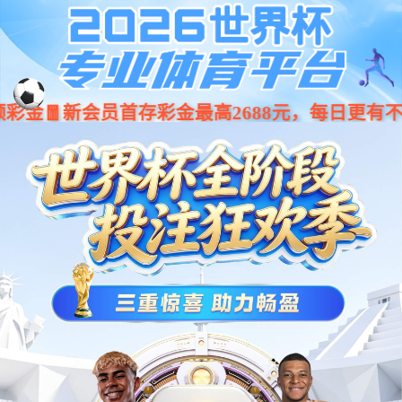
bifa·必发(唯一)中国官方网
站
Previous
Nex
当前位置：
主页
>
行业新闻
>
不锈钢雕塑的应用范围
济南不锈钢雕塑厂家
介绍，不锈钢雕塑因为不易生锈、易清
洁、抗风能力强、经久耐用的特点，被广泛的应用这。也成
为了现代人们热爱的潮流雕塑产品。这里便给你介绍。
不锈钢雕塑被广泛应用于园林、公园、街道、政府机构、街
头等，不同的不锈钢雕塑材质有着不一样的特点，不锈钢雕
塑材质分为201和304，这两种型号也决定着不锈钢雕塑产品