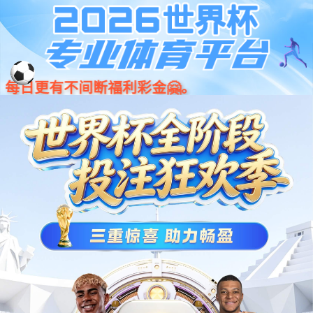
bifa·必发(唯一)中国官方网
站
Previous
Nex
不锈钢雕塑
广场雕塑
园林雕塑
水泥雕塑
镂空雕塑
玻璃钢雕塑
铁艺机器人
锻铜铸铜雕塑
当前位置：
主页
>
产品介绍
>
水泥雕塑
>